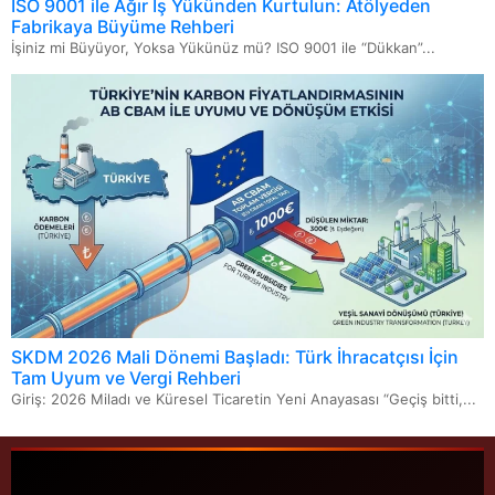
ISO 9001 ile Ağır İş Yükünden Kurtulun: Atölyeden
Fabrikaya Büyüme Rehberi
İşiniz mi Büyüyor, Yoksa Yükünüz mü? ISO 9001 ile “Dükkan”...
SKDM 2026 Mali Dönemi Başladı: Türk İhracatçısı İçin
Tam Uyum ve Vergi Rehberi
Giriş: 2026 Miladı ve Küresel Ticaretin Yeni Anayasası “Geçiş bitti,...