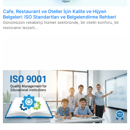
ISO 14067 Ürün Karbon Ayak İzi
Cafe, Restaurant ve Oteller İçin Kalite ve Hijyen
Belgeleri: ISO Standartları ve Belgelendirme Rehberi
ISO 46001 Su Verimliliği Yönetim Sistemi
Günümüzün rekabetçi hizmet sektöründe, bir otelin konforu, bir
restoranın lezzeti...
ISO/IEC 21823: Nesnelerin İnterneti İçin Birlikte
Çalışabilirlik Standardı
ISO 13027 Hijyen ve Sanitasyon Sistemi
ISO 20000 Bilgi Teknolojileri Hizmet Yönetimi Sistemi
ISO 22716 Kozmetik GMP-İyi Üretim Uygulamaları