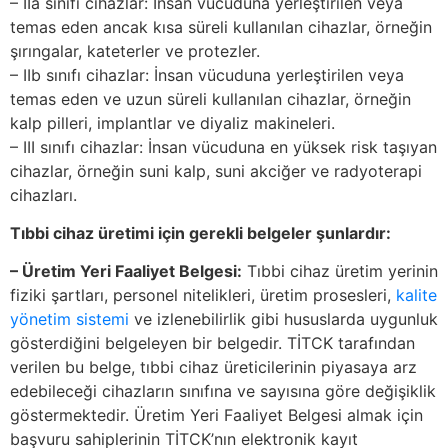
– IIa sınıfı cihazlar: İnsan vücuduna yerleştirilen veya
temas eden ancak kısa süreli kullanılan cihazlar, örneğin
şırıngalar, kateterler ve protezler.
– IIb sınıfı cihazlar: İnsan vücuduna yerleştirilen veya
temas eden ve uzun süreli kullanılan cihazlar, örneğin
kalp pilleri, implantlar ve diyaliz makineleri.
– III sınıfı cihazlar: İnsan vücuduna en yüksek risk taşıyan
cihazlar, örneğin suni kalp, suni akciğer ve radyoterapi
cihazları.
Tıbbi cihaz üretimi için gerekli belgeler şunlardır:
– Üretim Yeri Faaliyet Belgesi:
Tıbbi cihaz üretim yerinin
fiziki şartları, personel nitelikleri, üretim prosesleri,
kalite
yönetim sistemi
ve izlenebilirlik gibi hususlarda uygunluk
gösterdiğini belgeleyen bir belgedir. TİTCK tarafından
verilen bu belge, tıbbi cihaz üreticilerinin piyasaya arz
edebileceği cihazların sınıfına ve sayısına göre değişiklik
göstermektedir. Üretim Yeri Faaliyet Belgesi almak için
başvuru sahiplerinin TİTCK’nın elektronik kayıt