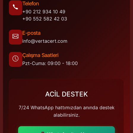
Telefon
+90 212 934 10 49
ISO 14067 Ürün Karbon Ayak İzi
+90 552 582 42 03
ISO 46001 Su Verimliliği Yönetim Sistemi
E-posta
info@vertacert.com
ISO/IEC 21823: Nesnelerin İnterneti İçin Birlikte
Çalışabilirlik Standardı
Çalışma Saatleri
ISO 13027 Hijyen ve Sanitasyon Sistemi
Pzt-Cuma: 09:00 - 18:00
ISO 20000 Bilgi Teknolojileri Hizmet Yönetimi Sistemi
ISO 22716 Kozmetik GMP-İyi Üretim Uygulamaları
ACİL DESTEK
7/24 WhatsApp hattımızdan anında destek
alabilirsiniz.