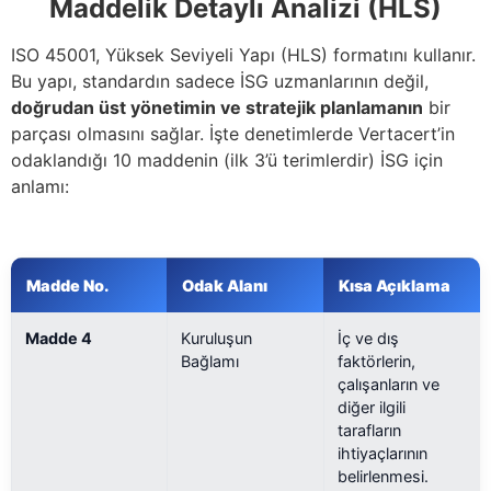
Maddelik Detaylı Analizi (HLS)
ISO 45001, Yüksek Seviyeli Yapı (HLS) formatını kullanır.
Bu yapı, standardın sadece İSG uzmanlarının değil,
doğrudan üst yönetimin ve stratejik planlamanın
bir
parçası olmasını sağlar. İşte denetimlerde Vertacert’in
odaklandığı 10 maddenin (ilk 3’ü terimlerdir) İSG için
anlamı:
Madde No.
Odak Alanı
Kısa Açıklama
Madde 4
Kuruluşun
İç ve dış
Bağlamı
faktörlerin,
çalışanların ve
diğer ilgili
tarafların
ihtiyaçlarının
belirlenmesi.