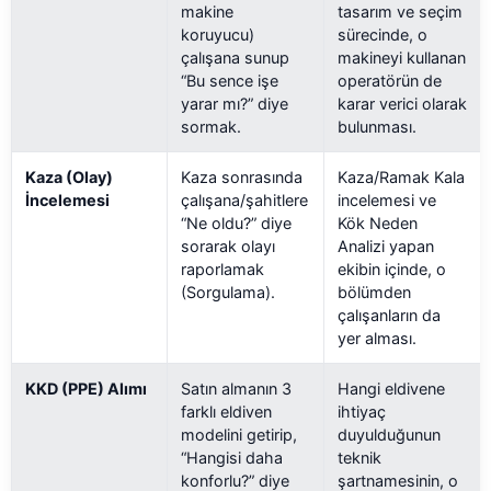
makine
tasarım ve seçim
koruyucu)
sürecinde, o
çalışana sunup
makineyi kullanan
“Bu sence işe
operatörün de
yarar mı?” diye
karar verici olarak
sormak.
bulunması.
Kaza (Olay)
Kaza sonrasında
Kaza/Ramak Kala
İncelemesi
çalışana/şahitlere
incelemesi ve
“Ne oldu?” diye
Kök Neden
sorarak olayı
Analizi yapan
raporlamak
ekibin içinde, o
(Sorgulama).
bölümden
çalışanların da
yer alması.
KKD (PPE) Alımı
Satın almanın 3
Hangi eldivene
farklı eldiven
ihtiyaç
modelini getirip,
duyulduğunun
“Hangisi daha
teknik
konforlu?” diye
şartnamesinin, o