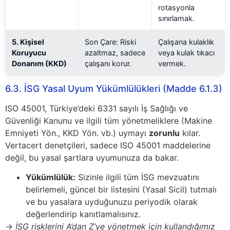
rotasyonla
sınırlamak.
5. Kişisel
Son Çare: Riski
Çalışana kulaklık
Koruyucu
azaltmaz, sadece
veya kulak tıkacı
Donanım (KKD)
çalışanı korur.
vermek.
6.3. İSG Yasal Uyum Yükümlülükleri (Madde 6.1.3)
ISO 45001, Türkiye’deki 6331 sayılı İş Sağlığı ve
Güvenliği Kanunu ve ilgili tüm yönetmeliklere (Makine
Emniyeti Yön., KKD Yön. vb.) uymayı
zorunlu
kılar.
Vertacert denetçileri, sadece ISO 45001 maddelerine
değil, bu yasal şartlara uyumunuza da bakar.
Yükümlülük:
Sizinle ilgili tüm İSG mevzuatını
belirlemeli, güncel bir listesini (Yasal Sicil) tutmalı
ve bu yasalara uyduğunuzu periyodik olarak
değerlendirip kanıtlamalısınız.
→
İSG risklerini A’dan Z’ye yönetmek için kullandığımız