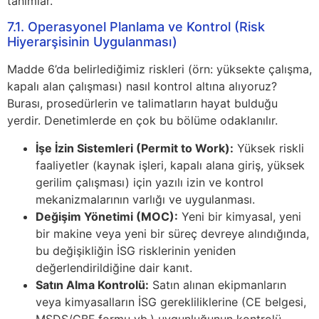
tanımlar.
7.1. Operasyonel Planlama ve Kontrol (Risk
Hiyerarşisinin Uygulanması)
Madde 6’da belirlediğimiz riskleri (örn: yüksekte çalışma,
kapalı alan çalışması) nasıl kontrol altına alıyoruz?
Burası, prosedürlerin ve talimatların hayat bulduğu
yerdir. Denetimlerde en çok bu bölüme odaklanılır.
İşe İzin Sistemleri (Permit to Work):
Yüksek riskli
faaliyetler (kaynak işleri, kapalı alana giriş, yüksek
gerilim çalışması) için yazılı izin ve kontrol
mekanizmalarının varlığı ve uygulanması.
Değişim Yönetimi (MOC):
Yeni bir kimyasal, yeni
bir makine veya yeni bir süreç devreye alındığında,
bu değişikliğin İSG risklerinin yeniden
değerlendirildiğine dair kanıt.
Satın Alma Kontrolü:
Satın alınan ekipmanların
veya kimyasalların İSG gerekliliklerine (CE belgesi,
MSDS/GBF formu vb.) uygunluğunun kontrolü.