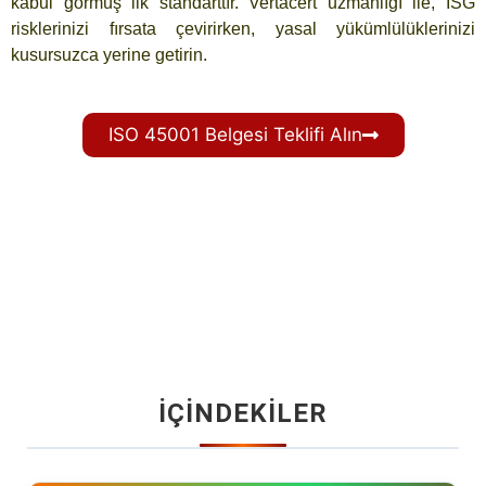
kabul görmüş ilk standarttır. Vertacert uzmanlığı ile, İSG
risklerinizi fırsata çevirirken, yasal yükümlülüklerinizi
kusursuzca yerine getirin.
ISO 45001 Belgesi Teklifi Alın
İÇİNDEKİLER