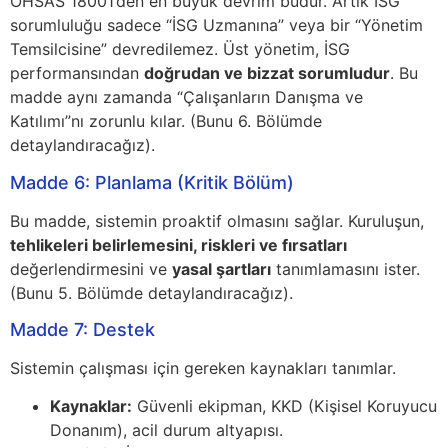
OHSAS 18001’den en büyük devrim budur. Artık İSG
sorumluluğu sadece “İSG Uzmanına” veya bir “Yönetim
Temsilcisine” devredilemez. Üst yönetim, İSG
performansından
doğrudan ve bizzat sorumludur
. Bu
madde aynı zamanda “Çalışanların Danışma ve
Katılımı”nı zorunlu kılar. (Bunu 6. Bölümde
detaylandıracağız).
Madde 6: Planlama (Kritik Bölüm)
Bu madde, sistemin proaktif olmasını sağlar. Kuruluşun,
tehlikeleri belirlemesini, riskleri ve fırsatları
değerlendirmesini ve
yasal şartları
tanımlamasını ister.
(Bunu 5. Bölümde detaylandıracağız).
Madde 7: Destek
Sistemin çalışması için gereken kaynakları tanımlar.
Kaynaklar:
Güvenli ekipman, KKD (Kişisel Koruyucu
Donanım), acil durum altyapısı.