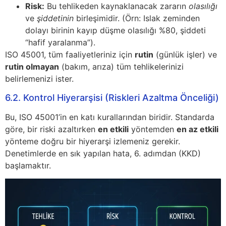
Risk:
Bu tehlikeden kaynaklanacak zararın
olasılığı
ve
şiddetinin
birleşimidir. (Örn: Islak zeminden
dolayı birinin kayıp düşme olasılığı %80, şiddeti
“hafif yaralanma”).
ISO 45001, tüm faaliyetleriniz için
rutin
(günlük işler) ve
rutin olmayan
(bakım, arıza) tüm tehlikelerinizi
belirlemenizi ister.
6.2. Kontrol Hiyerarşisi (Riskleri Azaltma Önceliği)
Bu, ISO 45001’in en katı kurallarından biridir. Standarda
göre, bir riski azaltırken
en etkili
yöntemden
en az etkili
yönteme doğru bir hiyerarşi izlemeniz gerekir.
Denetimlerde en sık yapılan hata, 6. adımdan (KKD)
başlamaktır.