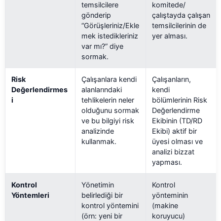
temsilcilere
komitede/
gönderip
çalıştayda çalışan
“Görüşleriniz/Ekle
temsilcilerinin de
mek istedikleriniz
yer alması.
var mı?” diye
sormak.
Risk
Çalışanlara kendi
Çalışanların,
Değerlendirmes
alanlarındaki
kendi
i
tehlikelerin neler
bölümlerinin Risk
olduğunu sormak
Değerlendirme
ve bu bilgiyi risk
Ekibinin (TD/RD
analizinde
Ekibi) aktif bir
kullanmak.
üyesi olması ve
analizi bizzat
yapması.
Kontrol
Yönetimin
Kontrol
Yöntemleri
belirlediği bir
yönteminin
kontrol yöntemini
(makine
(örn: yeni bir
koruyucu)