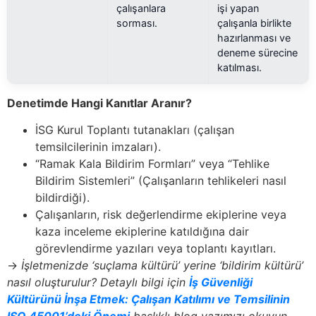
çalışanlara
işi yapan
sorması.
çalışanla birlikte
hazırlanması ve
deneme sürecine
katılması.
Denetimde Hangi Kanıtlar Aranır?
İSG Kurul Toplantı tutanakları (çalışan
temsilcilerinin imzaları).
“Ramak Kala Bildirim Formları” veya “Tehlike
Bildirim Sistemleri” (Çalışanların tehlikeleri nasıl
bildirdiği).
Çalışanların, risk değerlendirme ekiplerine veya
kaza inceleme ekiplerine katıldığına dair
görevlendirme yazıları veya toplantı kayıtları.
→
İşletmenizde ‘suçlama kültürü’ yerine ‘bildirim kültürü’
nasıl oluşturulur? Detaylı bilgi için
İş Güvenliği
Kültürünü İnşa Etmek: Çalışan Katılımı ve Temsilinin
ISO 45001’deki Önemi
başlıklı blog yazımızı okuyun.