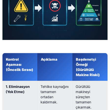
Kontrol
Açıklama
Başdenetçi
Aşaması
Örneği
(Öncelik Sırası)
(Gürültülü
Makine Riski)
1. Eliminasyon
Tehlike kaynağını
Gürültülü
(Yok Etme)
tamamen
makineyi
ortadan
süreçten
kaldırmak.
tamamen
çıkarmak.