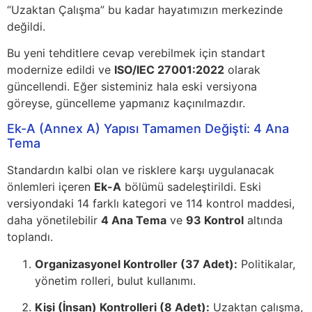
“Uzaktan Çalışma” bu kadar hayatımızın merkezinde
değildi.
Bu yeni tehditlere cevap verebilmek için standart
modernize edildi ve
ISO/IEC 27001:2022
olarak
güncellendi. Eğer sisteminiz hala eski versiyona
göreyse, güncelleme yapmanız kaçınılmazdır.
Ek-A (Annex A) Yapısı Tamamen Değişti: 4 Ana
Tema
Standardın kalbi olan ve risklere karşı uygulanacak
önlemleri içeren
Ek-A
bölümü sadeleştirildi. Eski
versiyondaki 14 farklı kategori ve 114 kontrol maddesi,
daha yönetilebilir
4 Ana Tema
ve
93 Kontrol
altında
toplandı.
Organizasyonel Kontroller (37 Adet):
Politikalar,
yönetim rolleri, bulut kullanımı.
Kişi (İnsan) Kontrolleri (8 Adet):
Uzaktan çalışma,