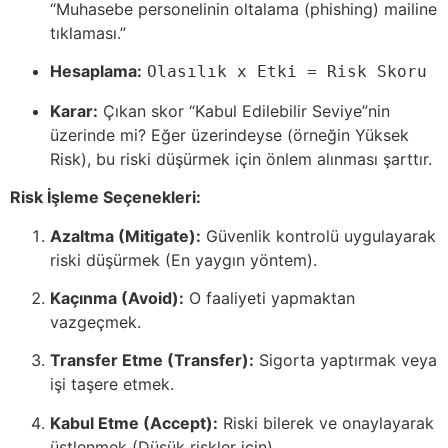
“Muhasebe personelinin oltalama (phishing) mailine
tıklaması.”
Hesaplama:
Olasılık x Etki = Risk Skoru
Karar:
Çıkan skor “Kabul Edilebilir Seviye”nin
üzerinde mi? Eğer üzerindeyse (örneğin Yüksek
Risk), bu riski düşürmek için önlem alınması şarttır.
Risk İşleme Seçenekleri:
Azaltma (Mitigate):
Güvenlik kontrolü uygulayarak
riski düşürmek (En yaygın yöntem).
Kaçınma (Avoid):
O faaliyeti yapmaktan
vazgeçmek.
Transfer Etme (Transfer):
Sigorta yaptırmak veya
işi taşere etmek.
Kabul Etme (Accept):
Riski bilerek ve onaylayarak
üstlenmek (Düşük riskler için).