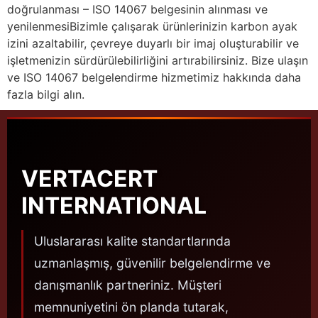
doğrulanması – ISO 14067 belgesinin alınması ve
yenilenmesiBizimle çalışarak ürünlerinizin karbon ayak
izini azaltabilir, çevreye duyarlı bir imaj oluşturabilir ve
işletmenizin sürdürülebilirliğini artırabilirsiniz. Bize ulaşın
ve ISO 14067 belgelendirme hizmetimiz hakkında daha
fazla bilgi alın.
VERTACERT
INTERNATIONAL
Uluslararası kalite standartlarında
uzmanlaşmış, güvenilir belgelendirme ve
danışmanlık partneriniz. Müşteri
memnuniyetini ön planda tutarak,