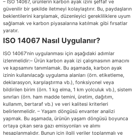
– ISO 14067, ürünlerin karbon ayak izini şeffaf ve
güvenilir bir şekilde iletmeyi kolaylaştırır. Bu, paydaşların
beklentilerini karşılamak, düzenleyici gerekliliklere uyum
sağlamak ve karbon piyasalarına katılmak gibi fırsatlar
yaratır.
ISO 14067 Nasıl Uygulanır?
ISO 14067’nin uygulanması için aşağıdaki adımlar
izlenmelidir:– Ürün karbon ayak izi çalışmasının amacını
ve kapsamını tanımlamak. Bu aşamada, karbon ayak
izinin kullanılacağı uygulama alanları (örn. etiketleme,
deklarasyon, karşılaştırma vb.), fonksiyonel veya
bildirilen birim (örn. 1 kg elma, 1 km yolculuk vb.), sistem
sınırları (örn. ham madde temini, üretim, dağıtım,
kullanım, bertaraf vb.) ve veri kalitesi kriterleri
belirlenmelidir. – Yaşam döngüsü envanter analizi
yapmak. Bu aşamada, ürünün yaşam döngüsü boyunca
ortaya çıkan sera gazı emisyonları ve alımı
hesaplanmalıdır. Bunun için ilgili veriler toplanmalı ve