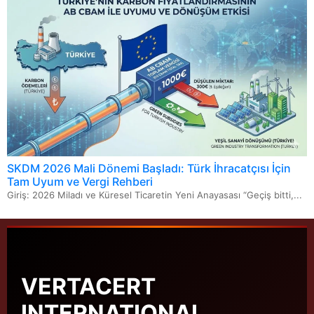
SKDM 2026 Mali Dönemi Başladı: Türk İhracatçısı İçin
Tam Uyum ve Vergi Rehberi
Giriş: 2026 Miladı ve Küresel Ticaretin Yeni Anayasası “Geçiş bitti,...
VERTACERT
INTERNATIONAL