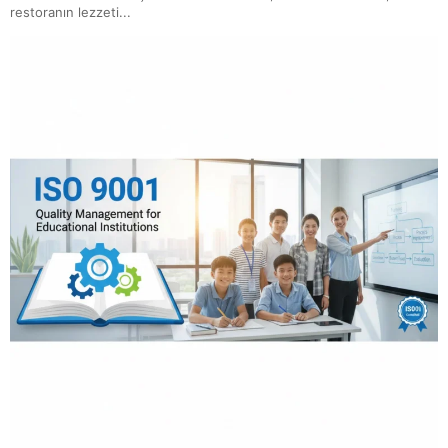
restoranın lezzeti...
ISO/IEC 21823: Nesnelerin İnterneti İçin Birlikte
Çalışabilirlik Standardı
ISO 13027 Hijyen ve Sanitasyon Sistemi
ISO 20000 Bilgi Teknolojileri Hizmet Yönetimi Sistemi
ISO 22716 Kozmetik GMP-İyi Üretim Uygulamaları