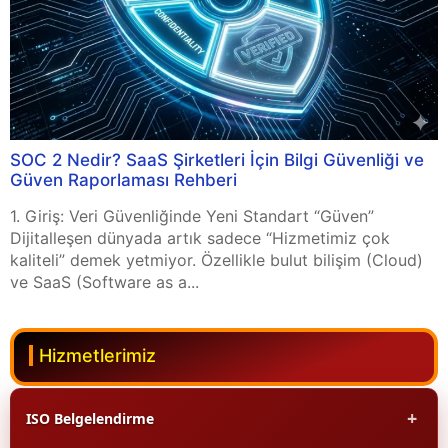
SOC 2 Nedir? SaaS Şirketleri İçin Bilgi Güvenliği ve
Güven Raporlaması Rehberi
1. Giriş: Veri Güvenliğinde Yeni Standart “Güven”
Dijitalleşen dünyada artık sadece “Hizmetimiz çok
kaliteli” demek yetmiyor. Özellikle bulut bilişim (Cloud)
ve SaaS (Software as a...
Hizmetlerimiz
+
ISO Belgelendirme