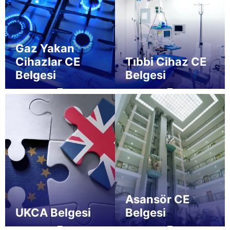
Gaz Yakan
Cihazlar CE
Tıbbi Cihaz CE
Belgesi
Belgesi
Asansör CE
UKCA Belgesi
Belgesi