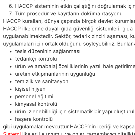
HACCP sisteminin etkin çalıştığını doğrulamak içi
Tüm prosedür ve kayıtların dokümantasyonu
HACCP kuralları, dünya çapında birçok devlet kurumları, 
HACCP ilkelerine dayalı gıda güvenliği sistemleri, gıd
uygulanabilmektedir. Sektör, tedarik zinciri aşaması, k
uygulamaları için ortak olduğunu söyleyebiliriz. Bunlar
tesis düzeninin sağlanması
tedarikçi kontrolü
ürün ve amabalaj özelliklerinin yazılı hale getirilme
üretim etkipmanlarının uygunluğu
temizlik ve sanitasyon
kişisel hijyen
personel eğitimi
kimyasal kontrolü
ürün izlenebilirliği için sistematik bir yapı oluşturu
haşere kontrolü
gibi uygulamalar mevcuttur.HACCP’nin içeriği ve kapsam
Sistemi
ilkeleri ile uyumlu ve onları tamamlayıcı nitelik