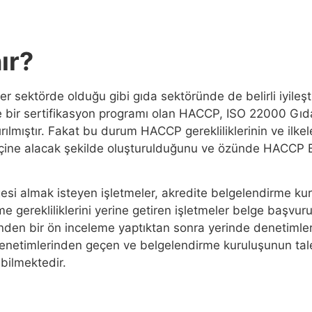
ır?
 her sektörde olduğu gibi gıda sektöründe de belirli iyile
dite bir sertifikasyon programı olan HACCP, ISO 22000 Gı
lmıştır. Fakat bu durum HACCP gerekliliklerinin ve ilkeleri
ine alacak şekilde oluşturulduğunu ve özünde HACCP Be
 almak isteyen işletmeler, akredite belgelendirme kurul
e gerekliliklerini yerine getiren işletmeler belge başvu
nden bir ön inceleme yaptıktan sonra yerinde denetimler
imlerinden geçen ve belgelendirme kuruluşunun talep e
abilmektedir.