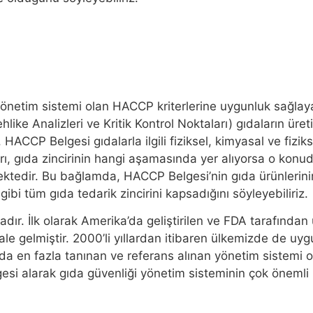
r yönetim sistemi olan HACCP kriterlerine uygunluk sağlaya
like Analizleri ve Kritik Kontrol Noktaları) gıdaların ür
CCP Belgesi gıdalarla ilgili fiziksel, kimyasal ve fizikse
rı, gıda zincirinin hangi aşamasında yer alıyorsa o konu
mektedir. Bu bağlamda, HACCP Belgesi’nin gıda ürünlerini
ibi tüm gıda tedarik zincirini kapsadığını söyleyebiliriz.
tadır. İlk olarak Amerika’da geliştirilen ve FDA tarafınd
ale gelmiştir. 2000’li yıllardan itibaren ülkemizde de
a en fazla tanınan ve referans alınan yönetim sistemi
i alarak gıda güvenliği yönetim sisteminin çok önemli bi