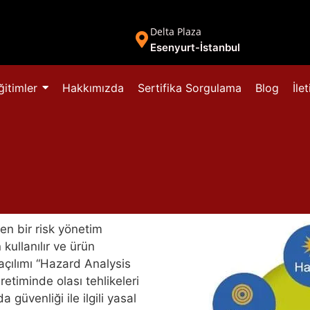
Delta Plaza
Esenyurt-İstanbul
ğitimler
Hakkımızda
Sertifika Sorgulama
Blog
İle
en bir risk yönetim
 kullanılır ve ürün
açılımı “Hazard Analysis
retiminde olası tehlikeleri
güvenliği ile ilgili yasal