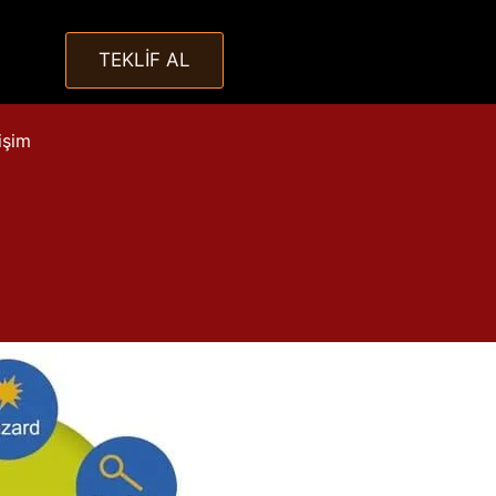
TEKLİF AL
tişim