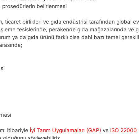
n prosedürlerin belirlenmesi
ticaret birlikleri ve gıda endüstrisi tarafından global ev
a işleme tesislerinde, perakende gıda mağazalarında ve 
urum ya da gıda ürünü farklı olsa dahi bazı temel gerekl
 arasında;
si
lması
ı itibariyle
İyi Tarım Uygulamaları (GAP)
ve
ISO 22000 
te olduğunu söyleyebiliriz.