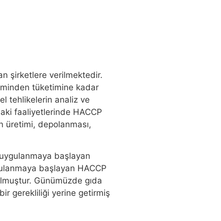
n şirketlere verilmektedir.
etiminden tüketimine kadar
l tehlikelerin analiz ve
daki faaliyetlerinde HACCP
n üretimi, depolanması,
an uygulanmaya başlayan
 uygulanmaya başlayan HACCP
 olmuştur. Günümüzde gıda
r gerekliliği yerine getirmiş