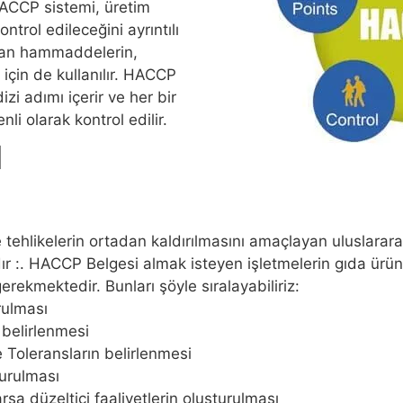
HACCP sistemi, üretim
ontrol edileceğini ayrıntılı
ılan hammaddelerin,
 için de kullanılır. HACCP
izi adımı içerir ve her bir
nli olarak kontrol edilir.
l
e tehlikelerin ortadan kaldırılmasını amaçlayan uluslarara
 HACCP Belgesi almak isteyen işletmelerin gıda ürünleri i
rekmektedir. Bunları şöyle sıralayabiliriz:
rulması
 belirlenmesi
 Toleransların belirlenmesi
kurulması
sa düzeltici faaliyetlerin oluşturulması