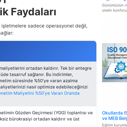
Belgelendi
Günümüzün rek
k Faydaları
otelin konforu,
ISO 28
Yöneti
, işletmelere sadece operasyonel değil,
ISO 3
ağlar:
Sistem
ISO 16
Sistem
liyetlerini ortadan kaldırır. Tek bir entegre
ISO 1
de tasarruf sağlanır. Bu indirimler,
denetim süresinde %50’ye varan azalma
liyetlerinizi nasıl optimize edebileceğinizi
ISO 14
enetim Maliyetini %50’ye Varan Oranda
ISO 46
Sistem
Okullarda I
Yönetimin Gözden Geçirmesi (YGG) toplantısı ve
ve MEB Belg
eksiz bürokrasiyi ortadan kaldırır ve üst
ISO/IE
Eğitim kurumla