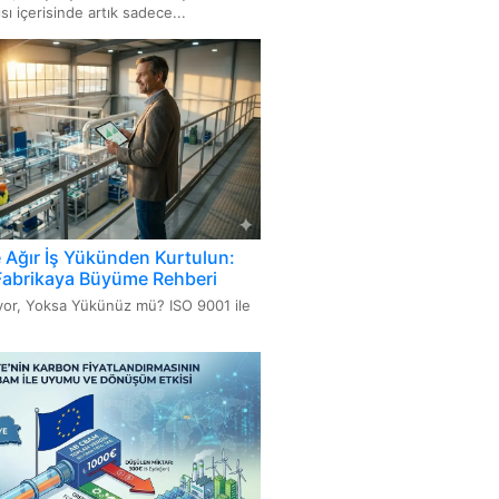
rlikte Çalışabilirlik Standardı
ı içerisinde artık sadece...
027 Hijyen ve Sanitasyon
i
000 Bilgi Teknolojileri Hizmet
mi Sistemi
716 Kozmetik GMP-İyi Üretim
amaları
e Ağır İş Yükünden Kurtulun:
Fabrikaya Büyüme Rehberi
üyor, Yoksa Yükünüz mü? ISO 9001 ile