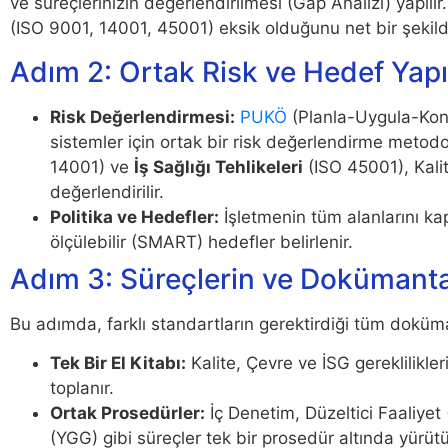
ve süreçlerinizin değerlendirilmesi (Gap Analizi) yapıl
(ISO 9001, 14001, 45001) eksik olduğunu net bir şekild
Adım 2: Ortak Risk ve Hedef Yapı
Risk Değerlendirmesi:
PUKÖ
(Planla-Uygula-Kon
sistemler için ortak bir risk değerlendirme metodolo
14001) ve
İş Sağlığı Tehlikeleri
(ISO 45001), Kalit
değerlendirilir.
Politika ve Hedefler:
İşletmenin tüm alanlarını ka
ölçülebilir (SMART) hedefler belirlenir.
Adım 3: Süreçlerin ve Dokümanta
Bu adımda, farklı standartların gerektirdiği tüm dokümanl
Tek Bir El Kitabı:
Kalite, Çevre ve İSG gereklilikler
toplanır.
Ortak Prosedürler:
İç Denetim, Düzeltici Faaliye
(YGG) gibi süreçler tek bir prosedür altında yürütü