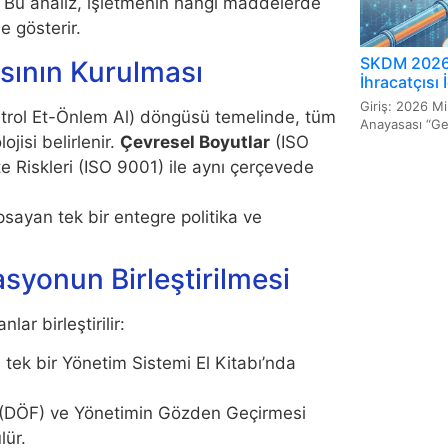
ır. Bu analiz, işletmenin hangi maddelerde
e gösterir.
SKDM 2026 
sının Kurulması
İhracatçısı
Giriş: 2026 Mi
trol Et-Önlem Al) döngüsü temelinde, tüm
Anayasası “Geçi
jisi belirlenir.
Çevresel Boyutlar
(ISO
e Riskleri (ISO 9001) ile aynı çerçevede
psayan tek bir entegre politika ve
syonun Birleştirilmesi
ar birleştirilir:
i tek bir Yönetim Sistemi El Kitabı’nda
t (DÖF) ve Yönetimin Gözden Geçirmesi
lür.