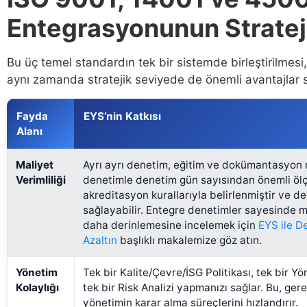
Entegrasyonunun Strateji
Bu üç temel standardın tek bir sistemde birleştirilmesi
aynı zamanda stratejik seviyede de önemli avantajlar s
Fayda
EYS’nin Katkısı
Alanı
Maliyet
Ayrı ayrı denetim, eğitim ve dokümantasyon ma
Verimliliği
denetimle denetim gün sayısından önemli ölçü
akreditasyon kurallarıyla belirlenmiştir ve 
sağlayabilir. Entegre denetimler sayesinde ma
daha derinlemesine incelemek için
EYS ile D
Azaltın
başlıklı makalemize göz atın.
Yönetim
Tek bir Kalite/Çevre/İSG Politikası, tek bir 
Kolaylığı
tek bir Risk Analizi yapmanızı sağlar. Bu, ger
yönetimin karar alma süreçlerini hızlandırır.