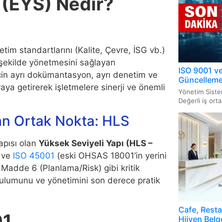
 (EYS) Nedir?
ISO 27
Helal 
GHP B
Tekne 
Sistem
FSSC 2
GAP Be
Tıbbi 
ISO 27
tim standartlarını (Kalite, Çevre, İSG vb.)
Belges
BRC Be
AS9100
r şekilde yönetmesini sağlayan
Yapı M
ISO 9001 ve
için ayrı dokümantasyon, ayrı denetim ve
ISO/IE
Güncellemel
IFS Be
AQAP 
raya getirerek işletmelere sinerji ve önemli
Sistem
Asansö
Yönetim Siste
Değerli iş orta
Organi
Güvenl
ISO 50
Basınç
an Ortak Nokta: HLS
İyi Ta
FCC Be
ISO 13
Elektri
apısı olan
Yüksek Seviyeli Yapı (HLS –
Yöneti
Cihazl
ve
ISO 45001
(eski OHSAS 18001’in yerini
Kosher
Cruelty
Madde 6 (Planlama/Risk) gibi kritik
ISO 22
Gaz Ya
rulumunu ve yönetimini son derece pratik
Vegan 
CPSC B
Sistem
UKCA 
Gluten
İyi Ec
ISO 31
Cafe, Restau
01
(Non-
Sertifi
Hijyen Belge
Sistem