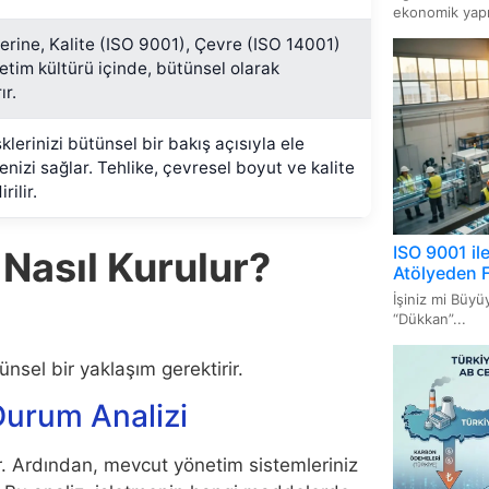
İçin Bi
ekonomik yapıs
erine, Kalite (ISO 9001), Çevre (ISO 14001)
ISO 13
netim kültürü içinde, bütünsel olarak
Sistem
ır.
ISO 20
klerinizi bütünsel bir bakış açısıyla ele
Yöneti
nizi sağlar. Tehlike, çevresel boyut ve kalite
ilir.
ISO 22
Uygul
ISO 9001 il
Nasıl Kurulur?
Atölyeden 
İşiniz mi Büy
“Dükkan”...
ünsel bir yaklaşım gerektirir.
Durum Analizi
tir. Ardından, mevcut yönetim sistemleriniz