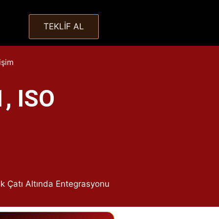
TEKLİF AL
tişim
, ISO
k Çatı Altında Entegrasyonu