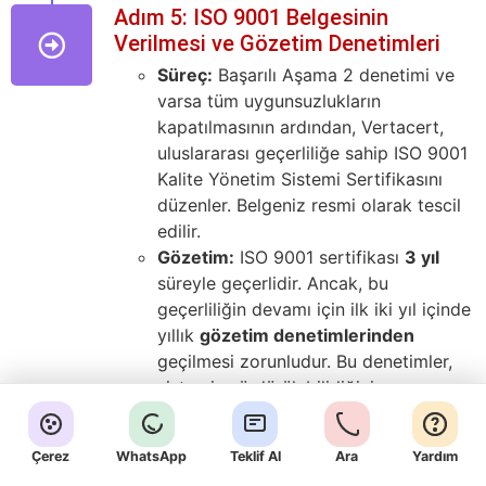
Adım 5: ISO 9001 Belgesinin
Verilmesi ve Gözetim Denetimleri
Süreç:
Başarılı Aşama 2 denetimi ve
varsa tüm uygunsuzlukların
kapatılmasının ardından, Vertacert,
uluslararası geçerliliğe sahip ISO 9001
Kalite Yönetim Sistemi Sertifikasını
düzenler. Belgeniz resmi olarak tescil
edilir.
Gözetim:
ISO 9001 sertifikası
3 yıl
süreyle geçerlidir. Ancak, bu
geçerliliğin devamı için ilk iki yıl içinde
yıllık
gözetim denetimlerinden
geçilmesi zorunludur. Bu denetimler,
sistemin sürdürülebilirliğini ve
iyileştirme çabalarınızı doğrular.
Yenileme:
Üçüncü yılın sonunda,
Çerez
WhatsApp
Teklif Al
Ara
Yardım
belgenin yenilenmesi için yeniden