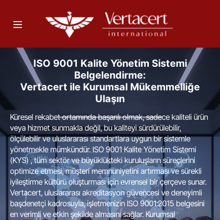
ISO 9001 Kalite Yönetim Sistemi
Belgelendirme:
Vertacert ile Kurumsal Mükemmelliğe
Ulaşın
Küresel rekabet ortamında başarılı olmak, sadece kaliteli ürün
veya hizmet sunmakla değil, bu kaliteyi sürdürülebilir,
ölçülebilir ve uluslararası standartlara uygun bir sistemle
yönetmekle mümkündür. ISO 9001 Kalite Yönetim Sistemi
(KYS) , tüm sektör ve büyüklükteki kuruluşların süreçlerini
optimize etmesi, müşteri memnuniyetini artırması ve sürekli
iyileştirme kültürü oluşturması için evrensel bir çerçeve sunar.
Vertacert, uluslararası akreditasyon güvencesi ve deneyimli
başdenetçi kadrosuyla, işletmenizin ISO 9001:2015 belgesini
en verimli ve etkin şekilde almasını sağlar. Kurumsal