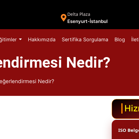
Delta Plaza
Esenyurt-İstanbul
ğitimler
Hakkımızda
Sertifika Sorgulama
Blog
İle
endirmesi Nedir?
eğerlendirmesi Nedir?
Hiz
ISO Bel