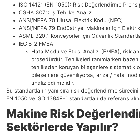
ISO 14121 (EN 1050): Risk Değerlendirme Prensip
OSHA 3071: İş Tehlike Analizi
ANSI/NFPA 70 Ulusal Elektrik Kodu (NFC)
ANSI/NFPA 79 Endüstriyel Makineler için Elektri
ASME B20.1 Konveyörler için Güvenlik Standartla
IEC 812 FMEA
Hata Modu ve Etkisi Analizi (FMEA), risk ana
prosedürdür. Tehlikeleri tanımlarken bazen 
tehlikeden koruyan bileşenlere sistematik 
bileşenlere güveniliyorsa, arıza / hata modla
analiz edilmelidir.
Bu standartların yanı sıra risk değerlendirme sürecini 
EN 1050 ve ISO 13849-1 standartları da referans alın
Makine Risk Değerlendi
Sektörlerde Yapılır?