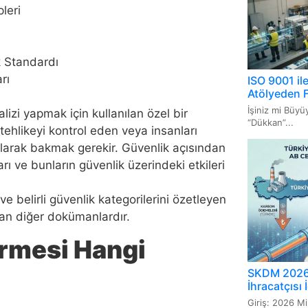
ISO 20
leri
Yöneti
ISO 22
k Standardı
Uygul
rı
ISO 9001 il
Atölyeden 
İşiniz mi Büy
lizi yapmak için kullanılan özel bir
“Dükkan”...
tehlikeyi kontrol eden veya insanları
olarak bakmak gerekir. Güvenlik açısından
rı ve bunların güvenlik üzerindeki etkileri
ve belirli güvenlik kategorilerini özetleyen
an diğer dokümanlardır.
rmesi Hangi
SKDM 2026 
İhracatçısı
Giriş: 2026 Mi