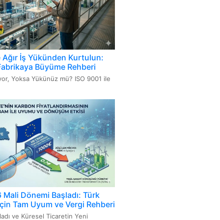
000 Bilgi Teknolojileri Hizmet
mi Sistemi
716 Kozmetik GMP-İyi Üretim
amaları
e Ağır İş Yükünden Kurtulun:
Fabrikaya Büyüme Rehberi
üyor, Yoksa Yükünüz mü? ISO 9001 ile
Mali Dönemi Başladı: Türk
 İçin Tam Uyum ve Vergi Rehberi
ladı ve Küresel Ticaretin Yeni