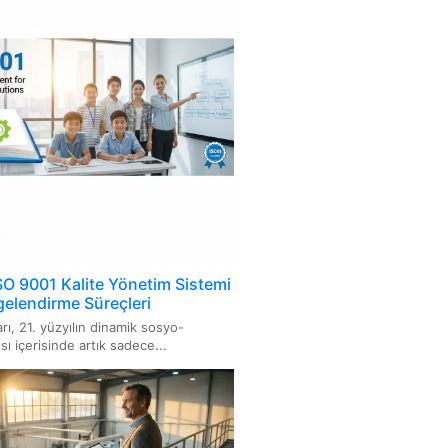
7001 Rüşvetle Mücadele Yönetim
i
949 Otomotiv Kalite Yönetim
i
4064
067 Ürün Karbon Ayak İzi
001 Su Verimliliği Yönetim
i
SO 9001 Kalite Yönetim Sistemi
elendirme Süreçleri
C 21823: Nesnelerin İnterneti
rı, 21. yüzyılın dinamik sosyo-
rlikte Çalışabilirlik Standardı
ı içerisinde artık sadece...
027 Hijyen ve Sanitasyon
i