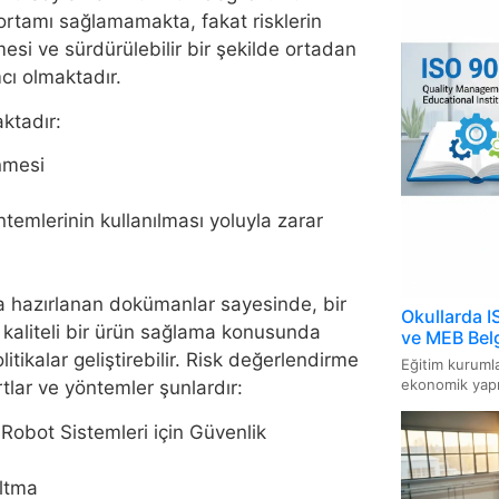
ISO 3
ma ortamı sağlamamakta, fakat risklerin
Sistem
mesi ve sürdürülebilir bir şekilde ortadan
mcı olmaktadır.
ISO 16
Sistem
ktadır:
ISO 1
enmesi
ISO 14
temlerinin kullanılması yoluyla zarar
ISO 46
Sistem
a hazırlanan dokümanlar sayesinde, bir
Okullarda I
ve kaliteli bir ürün sağlama konusunda
ve MEB Belg
ISO/IE
itikalar geliştirebilir. Risk değerlendirme
Eğitim kurumla
İçin Bi
ekonomik yapıs
lar ve yöntemler şunlardır:
ISO 13
Robot Sistemleri için Güvenlik
Sistem
altma