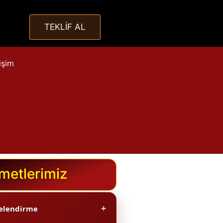
TEKLİF AL
tişim
metlerimiz
+
gelendirme