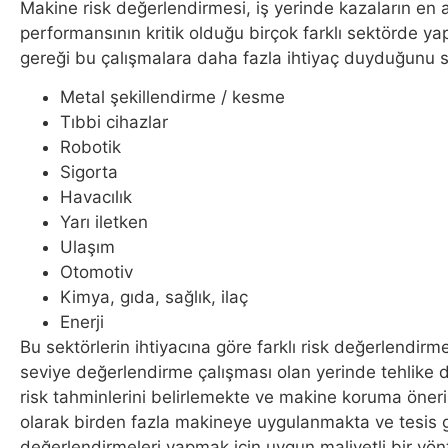
Makine risk değerlendirmesi, iş yerinde kazaların en a
performansının kritik olduğu birçok farklı sektörde ya
gereği bu çalışmalara daha fazla ihtiyaç duyduğunu söy
Metal şekillendirme / kesme
Tıbbi cihazlar
Robotik
Sigorta
Havacılık
Yarı iletken
Ulaşım
Otomotiv
Kimya, gıda, sağlık, ilaç
Enerji
Bu sektörlerin ihtiyacına göre farklı risk değerlendirm
seviye değerlendirme çalışması olan yerinde tehlike d
risk tahminlerini belirlemekte ve makine koruma öneril
olarak birden fazla makineye uygulanmakta ve tesis 
değerlendirmeleri yapmak için uygun maliyetli bir yö