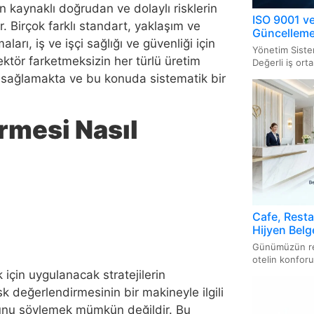
BRC Be
AS9100
 kaynaklı doğrudan ve dolaylı risklerin
Yapı M
ISO 9001 ve
. Birçok farklı standart, yaklaşım ve
ISO/IE
Güncellemel
IFS Be
AQAP 
arı, iş ve işçi sağlığı ve güvenliği için
Sistem
Asansö
Yönetim Siste
ktör farketmeksizin her türlü üretim
Değerli iş orta
Organi
Güvenl
i sağlamakta ve bu konuda sistematik bir
ISO 50
Basınç
İyi Ta
FCC Be
ISO 13
Elektri
rmesi Nasıl
Yöneti
Cihazl
Kosher
Cruelty
ISO 22
Gaz Ya
Vegan 
CPSC B
Sistem
UKCA 
Gluten
İyi Ec
ISO 31
Cafe, Restau
(Non-
Sertifi
Hijyen Belge
Sistem
Belgelendi
Günümüzün rek
otelin konforu,
ISO 28
için uygulanacak stratejilerin
Yöneti
isk değerlendirmesinin bir makineyle ilgili
unu söylemek mümkün değildir. Bu