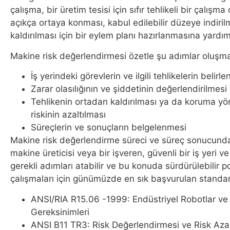
çalışma, bir üretim tesisi için sıfır tehlikeli bir çalış
açıkça ortaya konması, kabul edilebilir düzeye indiril
kaldırılması için bir eylem planı hazırlanmasına yardı
Makine risk değerlendirmesi özetle şu adımlar oluşma
İş yerindeki görevlerin ve ilgili tehlikelerin belirl
Zarar olasılığının ve şiddetinin değerlendirilmesi
Tehlikenin ortadan kaldırılması ya da koruma yön
riskinin azaltılması
Süreçlerin ve sonuçların belgelenmesi
Makine risk değerlendirme süreci ve süreç sonucund
makine üreticisi veya bir işveren, güvenli bir iş yeri 
gerekli adımları atabilir ve bu konuda sürdürülebilir pol
çalışmaları için günümüzde en sık başvurulan standart
ANSI/RIA R15.06 -1999: Endüstriyel Robotlar ve 
Gereksinimleri
ANSI B11 TR3: Risk Değerlendirmesi ve Risk Az