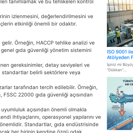
eleri tanımlamak ve bu tehlikeleri kontrol
Sistem
rinin izlenmesini, değerlendirilmesini ve
ISO 20
çlerin etkinliği önemli bir odaktır.
Yöneti
ISO 22
a gelir. Örneğin, HACCP tehlike analizi ve
Uygul
 genel gıda güvenliği yönetim sistemini
ISO 9001 il
Atölyeden 
İşiniz mi Büy
nen gereksinimler, detay seviyeleri ve
“Dükkan”...
ı standartlar belirli sektörlere veya
zarlar tarafından tercih edilebilir. Örneğin,
, FSSC 22000 gıda güvenliği açısından
ve uyumluluk açısından önemli olmakla
kendi ihtiyaçlarını, operasyonel yapılarını ve
önemlidir. Standartlar, gıda endüstrisinde
ancak her birinin kendine özgü odak