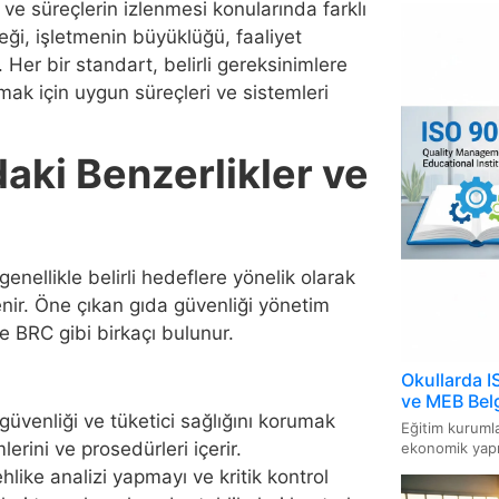
 ve süreçlerin izlenmesi konularında farklı
Yöneti
eği, işletmenin büyüklüğü, faaliyet
 Her bir standart, belirli gereksinimlere
ISO 3
Sistem
amak için uygun süreçleri ve sistemleri
ISO 16
aki Benzerlikler ve
Sistem
ISO 1
genellikle belirli hedeflere yönelik olarak
ISO 14
enir. Öne çıkan gıda güvenliği yönetim
BRC gibi birkaçı bulunur.
ISO 46
Sistem
Okullarda I
ve MEB Belg
ISO/IE
üvenliği ve tüketici sağlığını korumak
Eğitim kurumla
İçin Bi
erini ve prosedürleri içerir.
ekonomik yapıs
hlike analizi yapmayı ve kritik kontrol
ISO 13