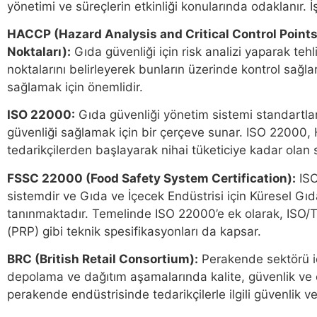
yönetimi ve süreçlerin etkinliği konularında odaklanır. İş
HACCP (Hazard Analysis and Critical Control Points –
Noktaları):
Gıda güvenliği için risk analizi yaparak tehlik
noktalarını belirleyerek bunların üzerinde kontrol sağl
sağlamak için önemlidir.
ISO 22000:
Gıda güvenliği yönetim sistemi standartlar
güvenliği sağlamak için bir çerçeve sunar. ISO 22000, 
tedarikçilerden başlayarak nihai tüketiciye kadar olan 
FSSC 22000 (Food Safety System Certification):
ISO
sistemdir ve Gıda ve İçecek Endüstrisi için Küresel Gıda
tanınmaktadır. Temelinde ISO 22000’e ek olarak, ISO
(PRP) gibi teknik spesifikasyonları da kapsar.
BRC (British Retail Consortium):
Perakende sektörü içi
depolama ve dağıtım aşamalarında kalite, güvenlik ve op
perakende endüstrisinde tedarikçilerle ilgili güvenlik ve k