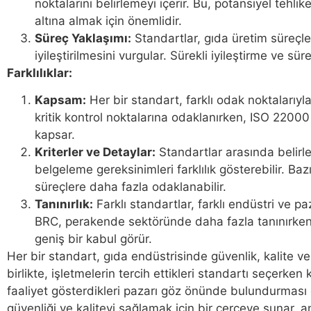
noktalarını belirlemeyi içerir. Bu, potansiyel tehlik
altına almak için önemlidir.
Süreç Yaklaşımı:
Standartlar, gıda üretim süreçle
iyileştirilmesini vurgular. Sürekli iyileştirme ve süre
Farklılıklar:
Kapsam:
Her bir standart, farklı odak noktalarıyl
kritik kontrol noktalarına odaklanırken, ISO 22000
kapsar.
Kriterler ve Detaylar:
Standartlar arasında belirle
belgeleme gereksinimleri farklılık gösterebilir. Baz
süreçlere daha fazla odaklanabilir.
Tanınırlık:
Farklı standartlar, farklı endüstri ve pa
BRC, perakende sektöründe daha fazla tanınırken
geniş bir kabul görür.
Her bir standart, gıda endüstrisinde güvenlik, kalite 
birlikte, işletmelerin tercih ettikleri standartı seçerken 
faaliyet gösterdikleri pazarı göz önünde bulundurması 
güvenliği ve kaliteyi sağlamak için bir çerçeve sunar, 