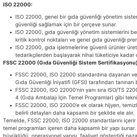
ISO 22000:
ISO 22000, genel bir gıda güvenliği yönetim siste
güvenliği sağlamak için bir çerçeve sunar.
ISO 22000, gıda güvenliği yönetim sistemlerini beli
kritik kontrol noktaları ve genel gıda güvenliği pre
ISO 22000, gıda işletmelerine güvenli ürünler üre
tedarikçilerden başlayarak nihai tüketiciye kadar 
FSSC 22000 (Gıda Güvenliği Sistem Sertifikasyonu)
FSSC 22000, ISO 22000 standardına dayanan ve G
Gıda Güvenliği İniyatifi (GFSI) tarafından tanınan b
FSSC 22000, ISO 22000’nin yanı sıra ISO/TS 220
4 (Gıda Ambalajı İçin Temel Programlar) gibi tekni
FSSC 22000, ISO 22000’e ek olarak hijyen, temizlik,
belirli detayları daha kapsamlı bir şekilde ele alır.
Temelde, FSSC 22000, ISO 22000 standartlarını içerir ve
temel programları içeren daha kapsamlı bir yapı sunar.
büyüklüğü, operasyonel yapısı, faaliyet gösterdiği pazar