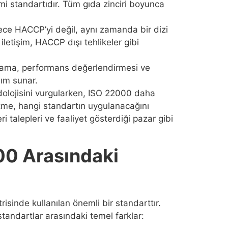
mi standartıdır. Tüm gıda zinciri boyunca
ece HACCP’yi değil, aynı zamanda bir dizi
letişim, HACCP dışı tehlikeler gibi
nlama, performans değerlendirmesi ve
şım sunar.
odolojisini vurgularken, ISO 22000 daha
letme, hangi standartın uygulanacağını
i talepleri ve faaliyet gösterdiği pazar gibi
0 Arasındaki
inde kullanılan önemli bir standarttır.
standartlar arasındaki temel farklar: