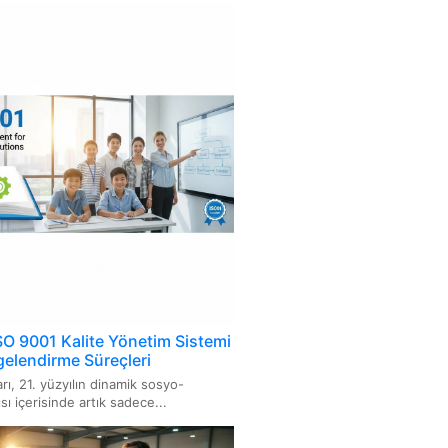
m Sistemi
7001 Rüşvetle Mücadele Yönetim
i
949 Otomotiv Kalite Yönetim
i
4064
067 Ürün Karbon Ayak İzi
001 Su Verimliliği Yönetim
i
SO 9001 Kalite Yönetim Sistemi
elendirme Süreçleri
C 21823: Nesnelerin İnterneti
rı, 21. yüzyılın dinamik sosyo-
rlikte Çalışabilirlik Standardı
ı içerisinde artık sadece...
027 Hijyen ve Sanitasyon