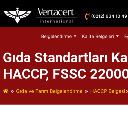
(0212) 934 10 49
Belgelendirme
Kalite Belgeleri
E
Gıda Standartları K
HACCP, FSSC 2200
Gıda ve Tarım Belgelendirme
HACCP Belgesi