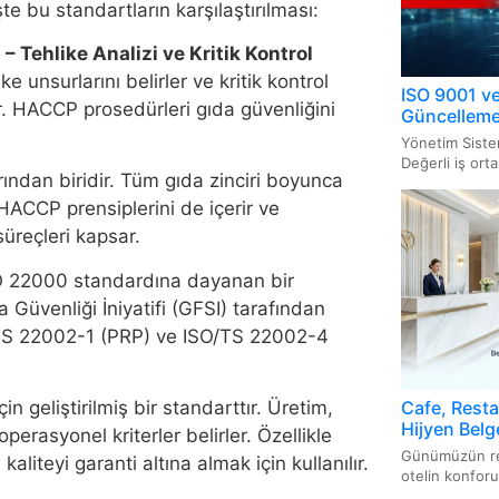
te bu standartların karşılaştırılması:
FSSC 2
GAP Be
Tıbbi 
ISO 27
 Tehlike Analizi ve Kritik Kontrol
Belges
BRC Be
AS9100
e unsurlarını belirler ve kritik kontrol
Yapı M
ISO 9001 ve
ar. HACCP prosedürleri gıda güvenliğini
ISO/IE
Güncellemel
IFS Be
AQAP 
Sistem
Asansö
Yönetim Siste
Değerli iş orta
Organi
Güvenl
ından biridir. Tüm gıda zinciri boyunca
ISO 50
Basınç
HACCP prensiplerini de içerir ve
İyi Ta
FCC Be
süreçleri kapsar.
ISO 13
Elektri
Yöneti
Cihazl
 22000 standardına dayanan bir
Kosher
Cruelty
 Güvenliği İniyatifi (GFSI) tarafından
ISO 22
Gaz Ya
/TS 22002-1 (PRP) ve ISO/TS 22002-4
Vegan 
CPSC B
Sistem
UKCA 
Gluten
İyi Ec
ISO 31
Cafe, Restau
n geliştirilmiş bir standarttır. Üretim,
(Non-
Sertifi
Hijyen Belge
Sistem
erasyonel kriterler belirler. Özellikle
Belgelendi
Günümüzün rek
aliteyi garanti altına almak için kullanılır.
otelin konforu,
ISO 28