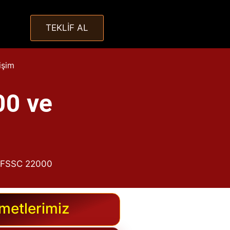
TEKLİF AL
tişim
00 ve
, FSSC 22000
metlerimiz