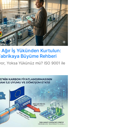
i
000 Bilgi Teknolojileri Hizmet
mi Sistemi
716 Kozmetik GMP-İyi Üretim
amaları
e Ağır İş Yükünden Kurtulun:
Fabrikaya Büyüme Rehberi
üyor, Yoksa Yükünüz mü? ISO 9001 ile