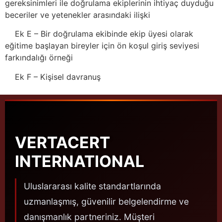
gereksinimleri ile doğrulama ekiplerinin ihtiyaç duyduğu
beceriler ve yetenekler arasındaki ilişki
Ek E – Bir doğrulama ekibinde ekip üyesi olarak
eğitime başlayan bireyler için ön koşul giriş seviyesi
farkındalığı örneği
Ek F – Kişisel davranuş
VERTACERT
INTERNATIONAL
Uluslararası kalite standartlarında
uzmanlaşmış, güvenilir belgelendirme ve
danışmanlık partneriniz. Müşteri