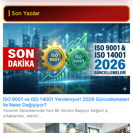
ISO 10002 Müşteri Memnuniyeti Yönetim Sistemi
GMP Belgesi
Makine CE Belgesi
ISO 22000 Gıda Güvenliği Yönetim Sistemi
Son Yazılar
ISO 22000 Gıda Güvenliği Yönetim Sistemi
GDP Belgesi
Kişisel Koruyucu Donanım CE Belgesi
HACCP Belgesi
ISO 27001 Bilgi Güvenliği Yönetim Sistemi
GLP Belgesi
Oyuncak CE Belgesi
Helal Belgesi
ISO 27701 Kişisel Veri Yönetim Sistemi Belgesi
GHP Belgesi
Tekne ve Deniz Motoru CE Belgesi
FSSC 22000 Belgesi
ISO/IEC 42001 Yapay Zeka Yönetim Sistemi
GAP Belgesi
Tıbbi Cihaz CE Belgesi
BRC Belgesi
ISO 50001 Enerji Yönetim Sistemi
AS9100 Belgesi
Yapı Malzemeleri CE Belgesi
IFS Belgesi
ISO 13485 Tıbbı Cihazlar Kalite Yönetim Sistemi
AQAP Belgesi
Asansör CE Belgesi
Organik Tarım Sertifikası
ISO 9001 ve ISO 14001 Yenileniyor! 2026 Güncellemeleri
ISO 22301 İş Sürekliliği Yönetim Sistemi
ile Neler Değişiyor?
Güvenli Üretim Belgesi
Basınçlı Kaplar CE Belgesi
Yönetim Sistemlerinde Yeni Bir Dönem Başlıyor Değerli iş
İyi Tarım Uygulamaları Sertifikası
ortaklarımız, sektör...
ISO 31000 Kurumsal Risk Yönetim Sistemi
FCC Belgesi
Elektrikli Ev Aletleri ve Elektronik Cihazlar CE Belgesi
Kosher Belgesi