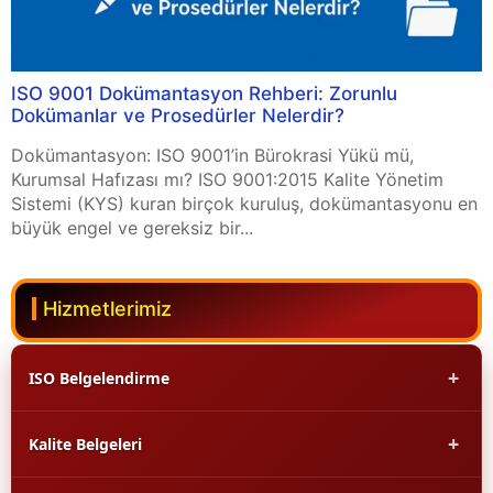
ISO 9001 Dokümantasyon Rehberi: Zorunlu
Dokümanlar ve Prosedürler Nelerdir?
Dokümantasyon: ISO 9001’in Bürokrasi Yükü mü,
Kurumsal Hafızası mı? ISO 9001:2015 Kalite Yönetim
Sistemi (KYS) kuran birçok kuruluş, dokümantasyonu en
büyük engel ve gereksiz bir...
Hizmetlerimiz
+
ISO Belgelendirme
+
Kalite Belgeleri
ISO 9001 Kalite Yönetim Sistemi