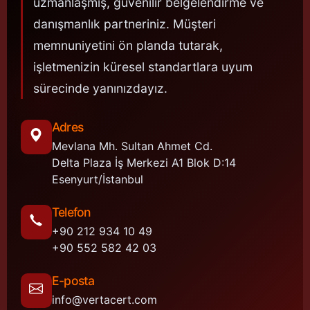
uzmanlaşmış, güvenilir belgelendirme ve
danışmanlık partneriniz. Müşteri
memnuniyetini ön planda tutarak,
işletmenizin küresel standartlara uyum
sürecinde yanınızdayız.
Adres
Mevlana Mh. Sultan Ahmet Cd.
Delta Plaza İş Merkezi A1 Blok D:14
Esenyurt/İstanbul
Telefon
+90 212 934 10 49
+90 552 582 42 03
E-posta
info@vertacert.com