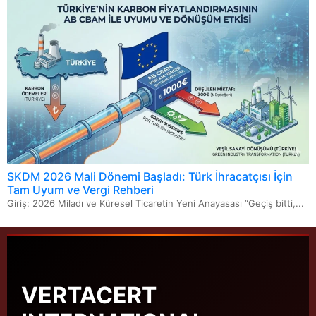
SKDM 2026 Mali Dönemi Başladı: Türk İhracatçısı İçin
Tam Uyum ve Vergi Rehberi
Giriş: 2026 Miladı ve Küresel Ticaretin Yeni Anayasası “Geçiş bitti,...
VERTACERT