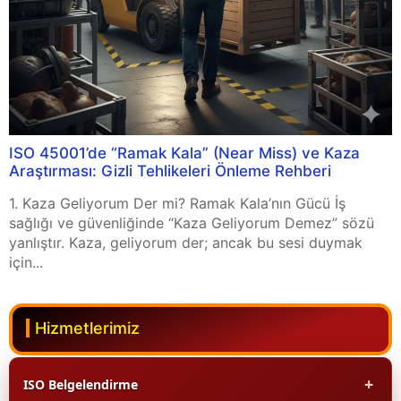
ISO 45001’de “Ramak Kala” (Near Miss) ve Kaza
Araştırması: Gizli Tehlikeleri Önleme Rehberi
1. Kaza Geliyorum Der mi? Ramak Kala’nın Gücü İş
sağlığı ve güvenliğinde “Kaza Geliyorum Demez” sözü
yanlıştır. Kaza, geliyorum der; ancak bu sesi duymak
için...
Hizmetlerimiz
+
ISO Belgelendirme