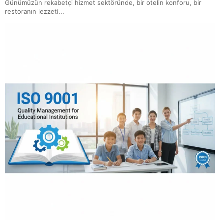
Günümüzün rekabetçi hizmet sektöründe, bir otelin konforu, bir
restoranın lezzeti...
ISO/IEC 21823: Nesnelerin İnterneti İçin Birlikte
Çalışabilirlik Standardı
ISO 13027 Hijyen ve Sanitasyon Sistemi
ISO 20000 Bilgi Teknolojileri Hizmet Yönetimi Sistemi
ISO 22716 Kozmetik GMP-İyi Üretim Uygulamaları