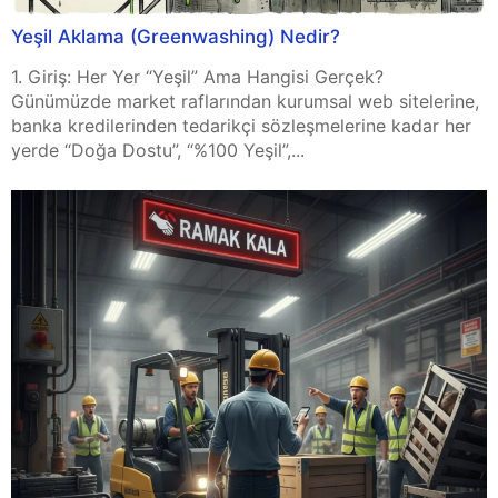
Yeşil Aklama (Greenwashing) Nedir?
1. Giriş: Her Yer “Yeşil” Ama Hangisi Gerçek?
Günümüzde market raflarından kurumsal web sitelerine,
banka kredilerinden tedarikçi sözleşmelerine kadar her
yerde “Doğa Dostu”, “%100 Yeşil”,...