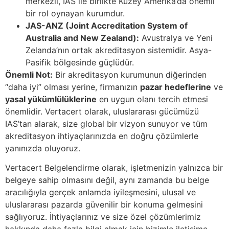
merkezli, IAS ile birlikte Kuzey Amerika’da önemli
bir rol oynayan kurumdur.
JAS-ANZ (Joint Accreditation System of
Australia and New Zealand):
Avustralya ve Yeni
Zelanda’nın ortak akreditasyon sistemidir. Asya-
Pasifik bölgesinde güçlüdür.
Önemli Not:
Bir akreditasyon kurumunun diğerinden
“daha iyi” olması yerine, firmanızın
pazar hedeflerine
ve
yasal yükümlülüklerine
en uygun olanı tercih etmesi
önemlidir. Vertacert olarak, uluslararası gücümüzü
IAS’tan alarak, size global bir vizyon sunuyor ve tüm
akreditasyon ihtiyaçlarınızda en doğru çözümlerle
yanınızda oluyoruz.
Vertacert Belgelendirme olarak, işletmenizin yalnızca bir
belgeye sahip olmasını değil, aynı zamanda bu belge
aracılığıyla gerçek anlamda iyileşmesini, ulusal ve
uluslararası pazarda güvenilir bir konuma gelmesini
sağlıyoruz. İhtiyaçlarınız ve size özel çözümlerimiz