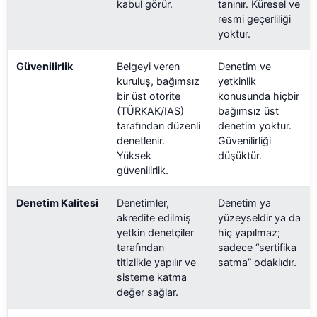
kabul görür.
tanınır. Küresel ve
resmi geçerliliği
yoktur.
Güvenilirlik
Belgeyi veren
Denetim ve
kuruluş, bağımsız
yetkinlik
bir üst otorite
konusunda hiçbir
(TÜRKAK/IAS)
bağımsız üst
tarafından düzenli
denetim yoktur.
denetlenir.
Güvenilirliği
Yüksek
düşüktür.
güvenilirlik.
Denetim Kalitesi
Denetimler,
Denetim ya
akredite edilmiş
yüzeyseldir ya da
yetkin denetçiler
hiç yapılmaz;
tarafından
sadece “sertifika
titizlikle yapılır ve
satma” odaklıdır.
sisteme katma
değer sağlar.