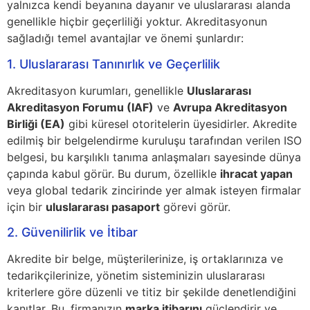
yalnızca kendi beyanına dayanır ve uluslararası alanda
genellikle hiçbir geçerliliği yoktur. Akreditasyonun
sağladığı temel avantajlar ve önemi şunlardır:
1. Uluslararası Tanınırlık ve Geçerlilik
Akreditasyon kurumları, genellikle
Uluslararası
Akreditasyon Forumu (IAF)
ve
Avrupa Akreditasyon
Birliği (EA)
gibi küresel otoritelerin üyesidirler. Akredite
edilmiş bir belgelendirme kuruluşu tarafından verilen ISO
belgesi, bu karşılıklı tanıma anlaşmaları sayesinde dünya
çapında kabul görür. Bu durum, özellikle
ihracat yapan
veya global tedarik zincirinde yer almak isteyen firmalar
için bir
uluslararası pasaport
görevi görür.
2. Güvenilirlik ve İtibar
Akredite bir belge, müşterilerinize, iş ortaklarınıza ve
tedarikçilerinize, yönetim sisteminizin uluslararası
kriterlere göre düzenli ve titiz bir şekilde denetlendiğini
kanıtlar. Bu, firmanızın
marka itibarını
güçlendirir ve