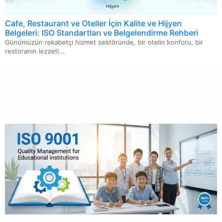
ISO 14067 Ürün Karbon Ayak İzi
Cafe, Restaurant ve Oteller İçin Kalite ve Hijyen
Belgeleri: ISO Standartları ve Belgelendirme Rehberi
ISO 46001 Su Verimliliği Yönetim Sistemi
Günümüzün rekabetçi hizmet sektöründe, bir otelin konforu, bir
restoranın lezzeti...
ISO/IEC 21823: Nesnelerin İnterneti İçin Birlikte
Çalışabilirlik Standardı
ISO 13027 Hijyen ve Sanitasyon Sistemi
ISO 20000 Bilgi Teknolojileri Hizmet Yönetimi Sistemi
ISO 22716 Kozmetik GMP-İyi Üretim Uygulamaları