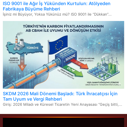
ISO 9001 ile Ağır İş Yükünden Kurtulun: Atölyeden
Fabrikaya Büyüme Rehberi
İşiniz mi Büyüyor, Yoksa Yükünüz mü? ISO 9001 ile “Dükkan”...
SKDM 2026 Mali Dönemi Başladı: Türk İhracatçısı İçin
Tam Uyum ve Vergi Rehberi
Giriş: 2026 Miladı ve Küresel Ticaretin Yeni Anayasası “Geçiş bitti,...