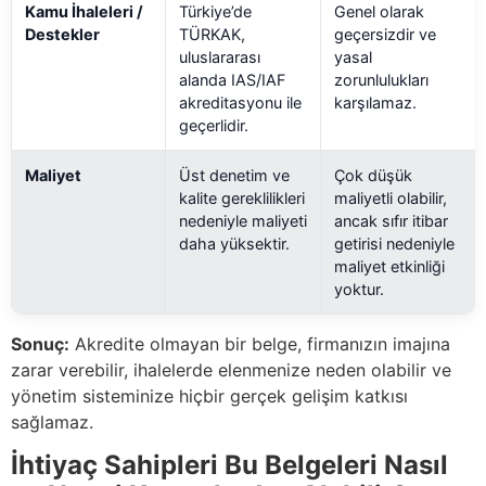
Kamu İhaleleri /
Türkiye’de
Genel olarak
Destekler
TÜRKAK,
geçersizdir ve
uluslararası
yasal
alanda IAS/IAF
zorunlulukları
akreditasyonu ile
karşılamaz.
geçerlidir.
Maliyet
Üst denetim ve
Çok düşük
kalite gereklilikleri
maliyetli olabilir,
nedeniyle maliyeti
ancak sıfır itibar
daha yüksektir.
getirisi nedeniyle
maliyet etkinliği
yoktur.
Sonuç:
Akredite olmayan bir belge, firmanızın imajına
zarar verebilir, ihalelerde elenmenize neden olabilir ve
yönetim sisteminize hiçbir gerçek gelişim katkısı
sağlamaz.
İhtiyaç Sahipleri Bu Belgeleri Nasıl