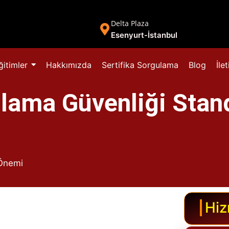
Delta Plaza
Esenyurt-İstanbul
ğitimler
Hakkımızda
Sertifika Sorgulama
Blog
İle
lama Güvenliği Stan
 Önemi
Hiz