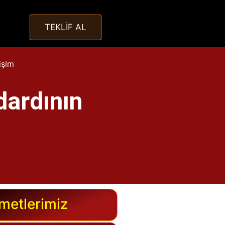
TEKLİF AL
tişim
dardının
metlerimiz