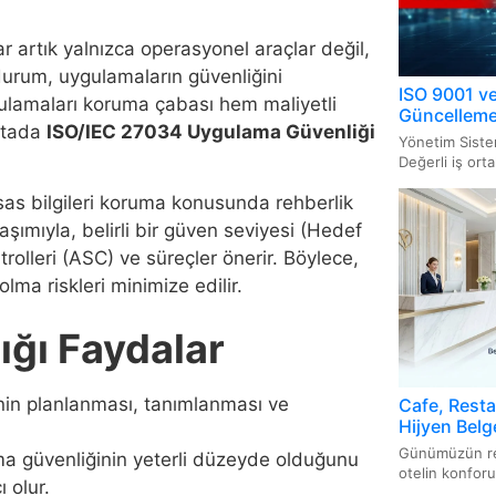
FSSC 2
GAP Be
Tıbbi 
ISO 27
r artık yalnızca operasyonel araçlar değil,
Belges
BRC Be
AS9100
 durum, uygulamaların güvenliğini
Yapı M
ISO 9001 ve
gulamaları koruma çabası hem maliyetli
ISO/IE
Güncellemel
IFS Be
AQAP 
oktada
ISO/IEC 27034 Uygulama Güvenliği
Sistem
Asansö
Yönetim Siste
Değerli iş orta
Organi
Güvenl
ISO 50
Basınç
sas bilgileri koruma konusunda rehberlik
şımıyla, belirli bir güven seviyesi (Hedef
İyi Ta
FCC Be
ISO 13
Elektri
lleri (ASC) ve süreçler önerir. Böylece,
Yöneti
Cihazl
lma riskleri minimize edilir.
Kosher
Cruelty
ISO 22
Gaz Ya
ığı Faydalar
Vegan 
CPSC B
Sistem
UKCA 
Gluten
İyi Ec
ISO 31
in planlanması, tanımlanması ve
Cafe, Restau
(Non-
Sertifi
Hijyen Belge
Sistem
Belgelendi
Günümüzün rek
a güvenliğinin yeterli düzeyde olduğunu
otelin konforu,
ISO 28
 olur.