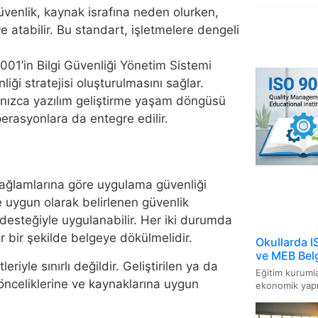
Yöneti
venlik, kaynak israfına neden olurken,
e atabilir. Bu standart, işletmelere dengeli
ISO 3
Sistem
01’in Bilgi Güvenliği Yönetim Sistemi
liği stratejisi oluşturulmasını sağlar.
ISO 16
alnızca yazılım geliştirme yaşam döngüsü
Sistem
erasyonlara da entegre edilir.
i
ISO 1
ISO 14
 bağlamlarına göre uygulama güvenliği
e uygun olarak belirlenen güvenlik
ISO 46
 desteğiyle uygulanabilir. Her iki durumda
Sistem
lir bir şekilde belgeye dökülmelidir.
Okullarda I
ve MEB Belg
ISO/IE
yle sınırlı değildir. Geliştirilen ya da
Eğitim kurumla
İçin Bi
önceliklerine ve kaynaklarına uygun
ekonomik yapıs
ISO 13