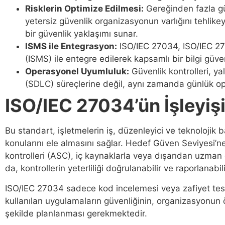
Risklerin Optimize Edilmesi:
Gereğinden fazla gü
yetersiz güvenlik organizasyonun varlığını tehlikey
bir güvenlik yaklaşımı sunar.
ISMS ile Entegrasyon:
ISO/IEC 27034, ISO/IEC 270
(ISMS) ile entegre edilerek kapsamlı bir bilgi güven
Operasyonel Uyumluluk:
Güvenlik kontrolleri, y
(SDLC) süreçlerine değil, aynı zamanda günlük op
ISO/IEC 27034’ün İşleyiş
Bu standart, işletmelerin iş, düzenleyici ve teknolojik
konularını ele almasını sağlar. Hedef Güven Seviyesi’n
kontrolleri (ASC), iç kaynaklarla veya dışarıdan uzman
da, kontrollerin yeterliliği doğrulanabilir ve raporlanabi
ISO/IEC 27034 sadece kod incelemesi veya zafiyet testleri
kullanılan uygulamaların güvenliğinin, organizasyonun 
şekilde planlanması gerekmektedir.