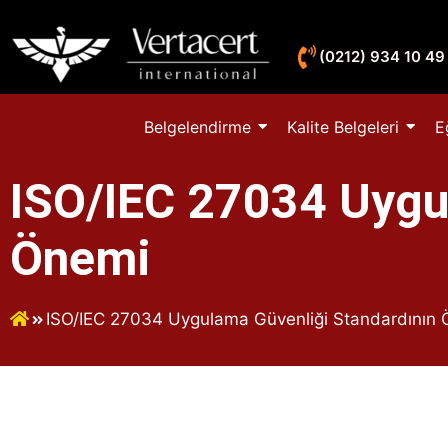
(0212) 934 10 49
Belgelendirme
Kalite Belgeleri
E
ISO/IEC 27034 Uygu
Önemi
ISO/IEC 27034 Uygulama Güvenliği Standardının