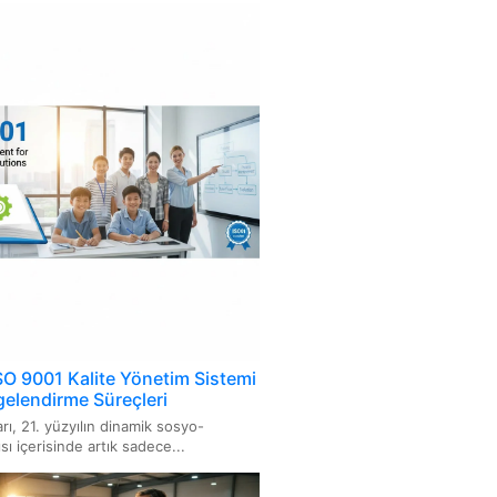
m Sistemi
7001 Rüşvetle Mücadele Yönetim
i
949 Otomotiv Kalite Yönetim
i
4064
067 Ürün Karbon Ayak İzi
001 Su Verimliliği Yönetim
i
SO 9001 Kalite Yönetim Sistemi
elendirme Süreçleri
C 21823: Nesnelerin İnterneti
rı, 21. yüzyılın dinamik sosyo-
rlikte Çalışabilirlik Standardı
ı içerisinde artık sadece...
027 Hijyen ve Sanitasyon