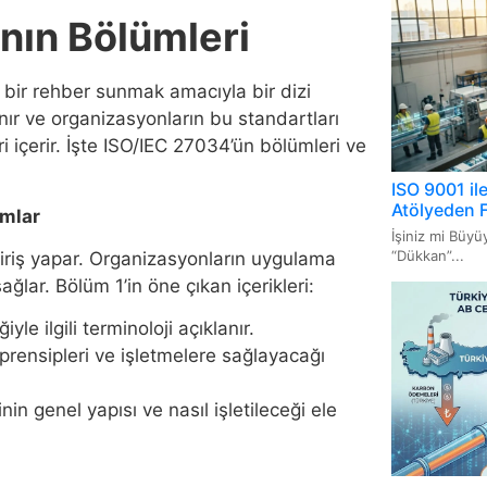
Sistem
nın Bölümleri
ISO 20
bir rehber sunmak amacıyla bir dizi
Yöneti
nır ve organizasyonların bu standartları
i içerir. İşte ISO/IEC 27034’ün bölümleri ve
ISO 22
Uygul
ISO 9001 il
Atölyeden 
amlar
İşiniz mi Büy
“Dükkan”...
iriş yapar. Organizasyonların uygulama
ğlar. Bölüm 1’in öne çıkan içerikleri:
le ilgili terminoloji açıklanır.
rensipleri ve işletmelere sağlayacağı
n genel yapısı ve nasıl işletileceği ele