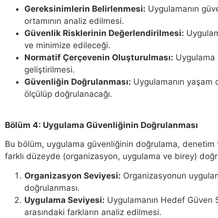
Gereksinimlerin Belirlenmesi:
Uygulamanın güven
ortamının analiz edilmesi.
Güvenlik Risklerinin Değerlendirilmesi:
Uygulama
ve minimize edileceği.
Normatif Çerçevenin Oluşturulması:
Uygulama ba
geliştirilmesi.
Güvenliğin Doğrulanması:
Uygulamanın yaşam dö
ölçülüp doğrulanacağı.
Bölüm 4: Uygulama Güvenliğinin Doğrulanması
Bu bölüm, uygulama güvenliğinin doğrulama, denetim ve 
farklı düzeyde (organizasyon, uygulama ve birey) doğ
Organizasyon Seviyesi:
Organizasyonun uygulama 
doğrulanması.
Uygulama Seviyesi:
Uygulamanın Hedef Güven Se
arasındaki farkların analiz edilmesi.