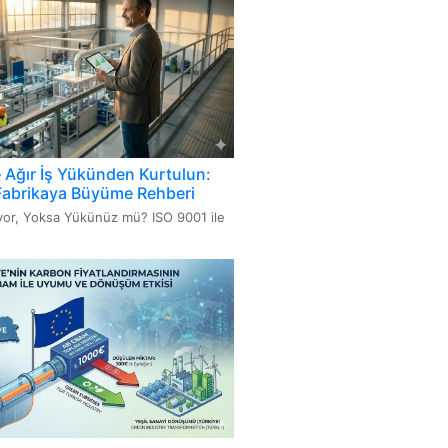
i
000 Bilgi Teknolojileri Hizmet
mi Sistemi
716 Kozmetik GMP-İyi Üretim
amaları
e Ağır İş Yükünden Kurtulun:
Fabrikaya Büyüme Rehberi
üyor, Yoksa Yükünüz mü? ISO 9001 ile