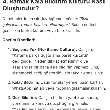
4. Ramak Kala Bildirim Kültürü Nasıl
Oluşturulur?
Denetimlerde en sık duyduğumuz cümle:
“Bizim
çalışanlar ramak kalaları bildirmiyor.”
Bunun nedeni
genellikle korku kültürü veya bürokrasidir.
Çözüm Önerileri:
Suçlama Yok (No-Blame Culture):
Çalışan,
“Kafama parça düştü ama baret kurtardı”
dediğinde, “Neden dikkat etmedin?” diye
azarlanırsa bir daha asla bildirim yapmaz. Onu,
sistemdeki açığı gösterdiği için takdir etmelisiniz.
Kolay Bildirim:
Uzun formlar yerine, basit kartlar,
WhatsApp hatları veya mobil uygulamalar kullanın.
Geri Bildirim:
Çalışan bildirim yaptıktan sonra,
yönetimin o konuyu düzelttiğini görmelidir.
“Yazdım ama hiçbir şey yapılmadı” algısı, sistemi