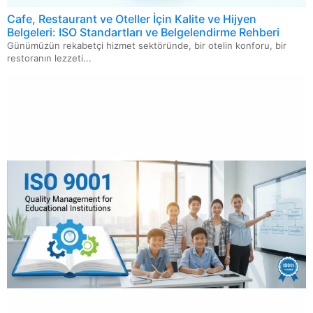
ISO 14067 Ürün Karbon Ayak İzi
Cafe, Restaurant ve Oteller İçin Kalite ve Hijyen
Belgeleri: ISO Standartları ve Belgelendirme Rehberi
ISO 46001 Su Verimliliği Yönetim Sistemi
Günümüzün rekabetçi hizmet sektöründe, bir otelin konforu, bir
restoranın lezzeti...
ISO/IEC 21823: Nesnelerin İnterneti İçin Birlikte
Çalışabilirlik Standardı
ISO 13027 Hijyen ve Sanitasyon Sistemi
ISO 20000 Bilgi Teknolojileri Hizmet Yönetimi Sistemi
ISO 22716 Kozmetik GMP-İyi Üretim Uygulamaları