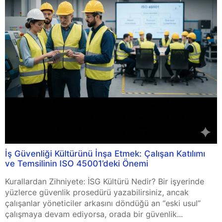
İş Güvenliği Kültürünü İnşa Etmek: Çalışan Katılımı
ve Temsilinin ISO 45001’deki Önemi
Kurallardan Zihniyete: İSG Kültürü Nedir? Bir işyerinde
yüzlerce güvenlik prosedürü yazabilirsiniz, ancak
çalışanlar yöneticiler arkasını döndüğü an “eski usul”
çalışmaya devam ediyorsa, orada bir güvenlik...