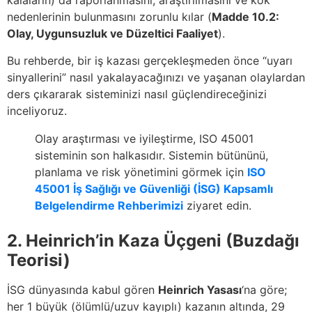
kalaların) da raporlanmasını, araştırılmasını ve kök
nedenlerinin bulunmasını zorunlu kılar (
Madde 10.2:
Olay, Uygunsuzluk ve Düzeltici Faaliyet
).
Bu rehberde, bir iş kazası gerçekleşmeden önce “uyarı
sinyallerini” nasıl yakalayacağınızı ve yaşanan olaylardan
ders çıkararak sisteminizi nasıl güçlendireceğinizi
inceliyoruz.
Olay araştırması ve iyileştirme, ISO 45001
sisteminin son halkasıdır. Sistemin bütününü,
planlama ve risk yönetimini görmek için
ISO
45001 İş Sağlığı ve Güvenliği (İSG) Kapsamlı
Belgelendirme Rehberimizi
ziyaret edin.
2. Heinrich’in Kaza Üçgeni (Buzdağı
Teorisi)
İSG dünyasında kabul gören
Heinrich Yasası
‘na göre;
her 1 büyük (ölümlü/uzuv kayıplı) kazanın altında, 29