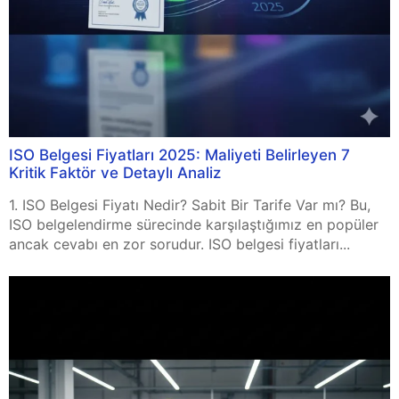
ISO Belgesi Fiyatları 2025: Maliyeti Belirleyen 7
Kritik Faktör ve Detaylı Analiz
1. ISO Belgesi Fiyatı Nedir? Sabit Bir Tarife Var mı? Bu,
ISO belgelendirme sürecinde karşılaştığımız en popüler
ancak cevabı en zor sorudur. ISO belgesi fiyatları...