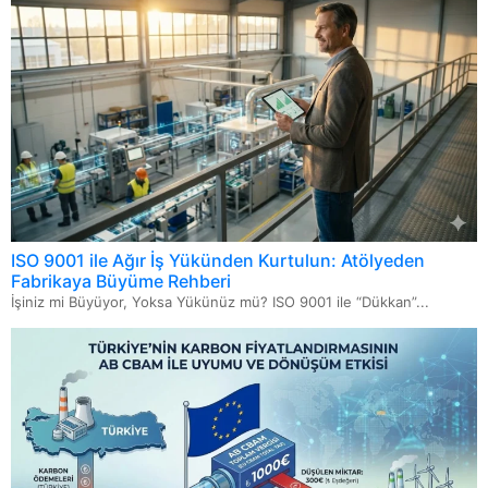
ISO 9001 ile Ağır İş Yükünden Kurtulun: Atölyeden
Fabrikaya Büyüme Rehberi
İşiniz mi Büyüyor, Yoksa Yükünüz mü? ISO 9001 ile “Dükkan”...